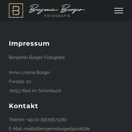
Zum
Inhalt
springen
Impressum
Benjamin Burger Fotografie
Anna Lorena Burger
Forststr. 20
71093 Weil im Schönbuch
Kontakt
Telefon: +49 (0) 15679673282
E-Mail: mail[at]benjaminburger[punkt]de